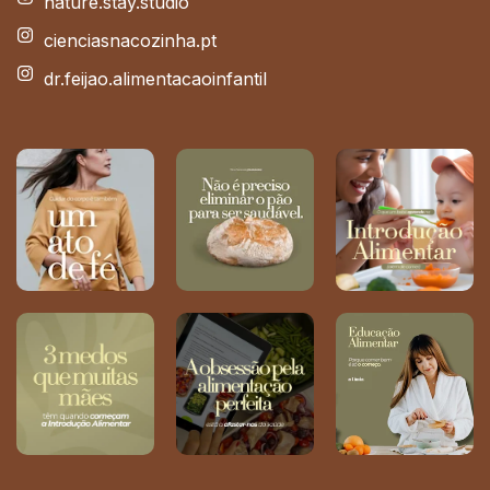
nature.stay.studio
cienciasnacozinha.pt
dr.feijao.alimentacaoinfantil