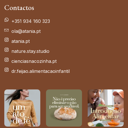
Contactos
+351 934 160 323
ola@atania.pt
atania.pt
nature.stay.studio
cienciasnacozinha.pt
dr.feijao.alimentacaoinfantil